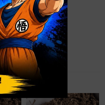
0,9 kg
alizada
,
Caja
 sin Ventana
 Negro Mate