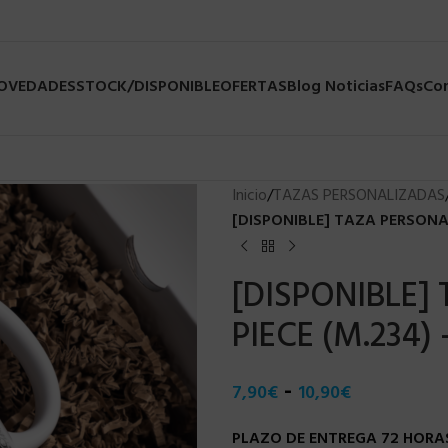
NOVEDADES
STOCK/DISPONIBLE
OFERTAS
Blog Noticias
FAQs
Co
Inicio
/
TAZAS PERSONALIZADAS
[DISPONIBLE] TAZA PERSONAL
[DISPONIBLE]
PIECE (M.234) 
-
7,90
€
10,90
€
PLAZO DE ENTREGA 72 HORAS