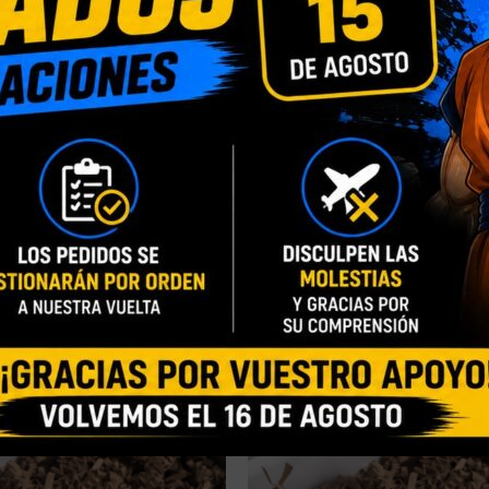
Blister Personalizado
,
Caja con Ventana Person
ÓN
Normal
ZA
Blanca Triple AAA
,
Taza Mágica