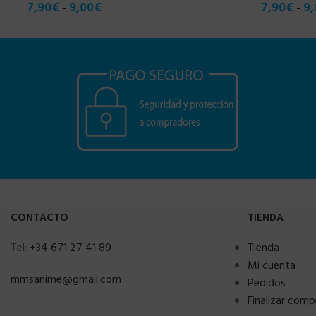
7,90
€
9,00
€
7,90
€
9,
-
-
CONTACTO
TIENDA
Tel:
+34 671 27 41 89
Tienda
Mi cuenta
mmsanime@gmail.com
Pedidos
Finalizar comp