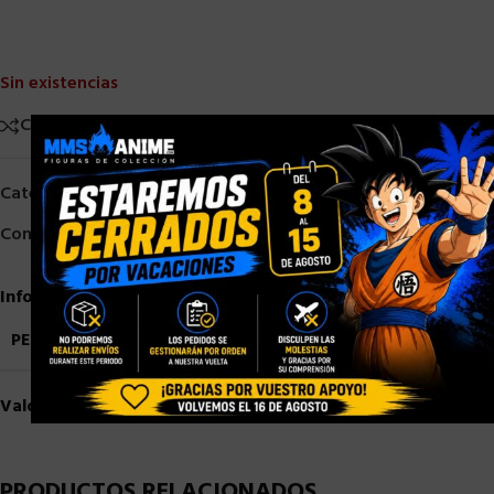
Sin existencias
Comparar
Añadir a la lista de deseos
×
Categorías:
Bandai
,
Figure - Rise
,
Mechanics
Compartir:
Información adicional
PESO
1,5 kg
Valoraciones (0)
PRODUCTOS RELACIONADOS