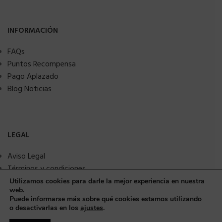
INFORMACIÓN
FAQs
Puntos Recompensa
Pago Aplazado
Blog Noticias
LEGAL
Aviso Legal
Términos y condiciones
Política de privacidad
Utilizamos cookies para darle la mejor experiencia en nuestra
web.
Política de Cookies
Puede informarse más sobre qué cookies estamos utilizando
Seguridad y protección a compradores
o desactivarlas en los
ajustes
.