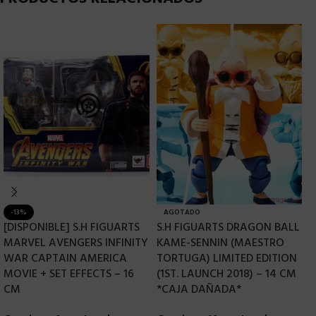
-13%
AGOTADO
[DISPONIBLE] S.H FIGUARTS
S.H FIGUARTS DRAGON BALL
S
MARVEL AVENGERS INFINITY
KAME-SENNIN (MAESTRO
A
WAR CAPTAIN AMERICA
TORTUGA) LIMITED EDITION
C
MOVIE + SET EFFECTS – 16
(1ST. LAUNCH 2018) – 14 CM
r
CM
*CAJA DAÑADA*
6