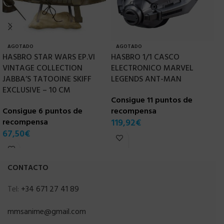
AGOTADO
AGOTADO
HASBRO STAR WARS EP.VI
HASBRO 1/1 CASCO
H
VINTAGE COLLECTION
ELECTRONICO MARVEL
L
JABBA’S TATOOINE SKIFF
LEGENDS ANT-MAN
C
EXCLUSIVE – 10 CM
Consigue 11 puntos de
r
Consigue 6 puntos de
recompensa
1
recompensa
119,92
€
67,50
€
CONTACTO
Tel:
+34 671 27 41 89
mmsanime@gmail.com