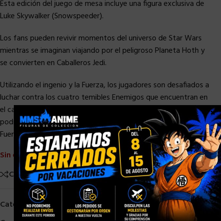
Esta edición del juego de mesa incluye una figura exclusiva de
Luke Skywalker (Snowspeeder).
Los fans pueden revivir momentos del universo de Star Wars
mientras se imaginan viajando por el peligroso Planeta Hoth y
se convierten en Caballeros Jedi.
Utilizando el ingenio y la Fuerza, los jugadores son desafiados a
luchar contra los cuatro temibles Enemigos que encuentran en
el camino a lo largo de sus aventuras en el Planeta Hoth. ¿Quién
×
podrá derrotar al villano más malvado del Imperio? ¡Reúne la
Fuerza necesaria para luchar y derrotar a Darth Vader!
Sin existencias
Comparar
Añadir a la lista de deseos
Categorías:
HASBRO
,
HASBRO STAR WARS