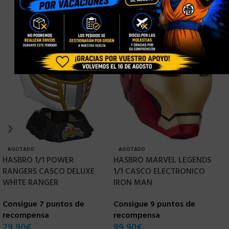
AGOTADO
AGOTADO
HASBRO 1/1 POWER
HASBRO MARVEL LEGENDS
H
RANGERS CASCO DELUXE
1/1 CASCO ELECTRONICO
V
WHITE RANGER
IRON MAN
J
E
Consigue 7 puntos de
Consigue 9 puntos de
recompensa
recompensa
C
79,90
€
99,90
€
r