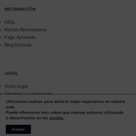
INFORMACIÓN
FAQs
Puntos Recompensa
Pago Aplazado
Blog Noticias
LEGAL
Aviso Legal
Términos y condiciones
Política de privacidad
Utilizamos cookies para darle la mejor experiencia en nuestra
web.
Política de Cookies
Puede informarse más sobre qué cookies estamos utilizando
Seguridad y protección a compradores
o desactivarlas en los
ajustes
.
Aceptar
© Copyright 2025 MMSANIME. Todos los derechos reservados