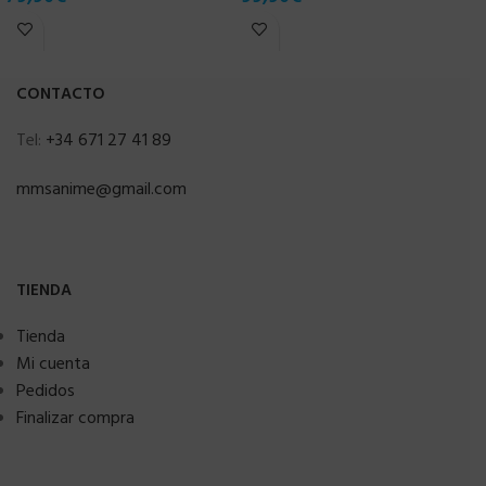
6
CONTACTO
Tel:
+34 671 27 41 89
mmsanime@gmail.com
TIENDA
Tienda
Mi cuenta
Pedidos
Finalizar compra