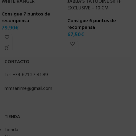
WHITE RANGER
JABBA’S TATOOINE SKIFF
X
EXCLUSIVE – 10 CM
Consigue 7 puntos de
C
recompensa
Consigue 6 puntos de
r
79,90
€
recompensa
1
67,50
€
CONTACTO
Tel:
+34 671 27 41 89
mmsanime@gmail.com
TIENDA
Tienda