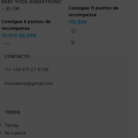
BABY YODA ANIMATRONIC
Consigue 11 puntos de
C
– 25 CM
recompensa
r
Consigue 6 puntos de
119,90
€
1
recompensa
69,90
€
60,90
€
CONTACTO
Tel:
+34 671 27 41 89
mmsanime@gmail.com
TIENDA
Tienda
Mi cuenta