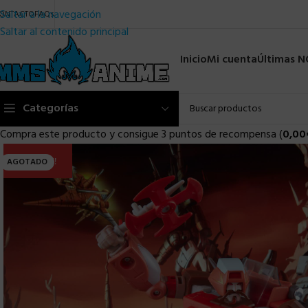
Saltar a la navegación
ONTACTO
FAQs
Saltar al contenido principal
Inicio
Mi cuenta
Últimas 
Categorías
Compra este producto y consigue 3 puntos de recompensa (
0,00
ULTIMA!!
AGOTADO