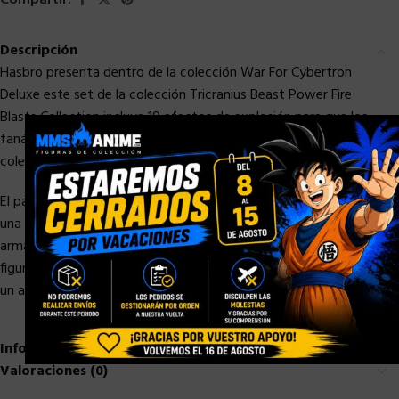
Compartir:
Descripción
Hasbro presenta dentro de la colección War For Cybertron
Deluxe este set de la colección Tricranius Beast Power Fire
Blasts Collection incluye 19 efectos de explosión para que los
×
fanáticos puedan aumentar la potencia de fuego de su
colección War for Cybertron.
El pack también incluye una figura de Tricranius Fossilizer con
una decoración de lava roja y naranja vívida que se rompe en
armaduras de hueso y armas para blindar otras figuras (*estas
figuras se venden por separado). El paquete reversible presenta
un arte de personajes vibrantes, perfecto para exhibir!
Información adicional
Valoraciones (0)