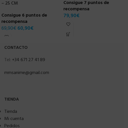
Consigue 7 puntos de
– 25 CM
recompensa
C
Consigue 6 puntos de
79,90
€
r
recompensa
6
69,90
€
60,90
€
CONTACTO
Tel:
+34 671 27 41 89
mmsanime@gmail.com
TIENDA
Tienda
Mi cuenta
Pedidos