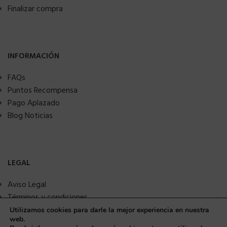
Finalizar compra
INFORMACIÓN
FAQs
Puntos Recompensa
Pago Aplazado
Blog Noticias
LEGAL
Aviso Legal
Términos y condiciones
Política de privacidad
Utilizamos cookies para darle la mejor experiencia en nuestra
web.
Política de Cookies