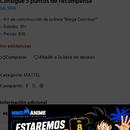
Consigue 5 puntos de recompensa
56,90
€
– Kit de construcción de la línea “Mega Construx”
– Edades: 10+
– Piezas: 830
Sin existencias
Comparar
Añadir a la lista de deseos
Categoría:
MATTEL
Compartir:
Información adicional
×
PESO
2,5 kg