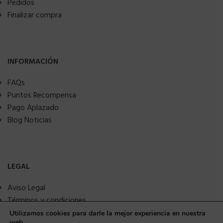
Pedidos
Finalizar compra
INFORMACIÓN
FAQs
Puntos Recompensa
Pago Aplazado
Blog Noticias
LEGAL
Aviso Legal
Términos y condiciones
Política de privacidad
Utilizamos cookies para darle la mejor experiencia en nuestra
web.