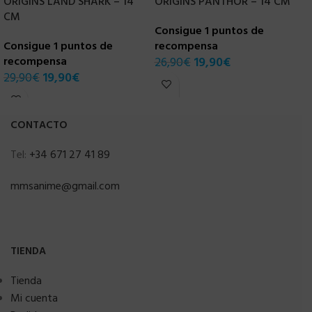
ORIGINS LAND SHARK – 14
ORIGINS PANTHOR – 14 CM
R
CM
S
Consigue 1 puntos de
Consigue 1 puntos de
recompensa
C
recompensa
26,90
€
19,90
€
r
29,90
€
19,90
€
3
CONTACTO
Tel:
+34 671 27 41 89
mmsanime@gmail.com
TIENDA
Tienda
Mi cuenta