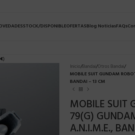
NOVEDADES
STOCK/DISPONIBLE
OFERTAS
Blog Noticias
FAQs
Co
€
)
Inicio
/
Bandai
/
Otros Bandai
/
MOBILE SUIT GUNDAM ROBOT 
BANDAI – 13 CM
MOBILE SUIT 
79(G) GUNDA
A.N.I.M.E., BA