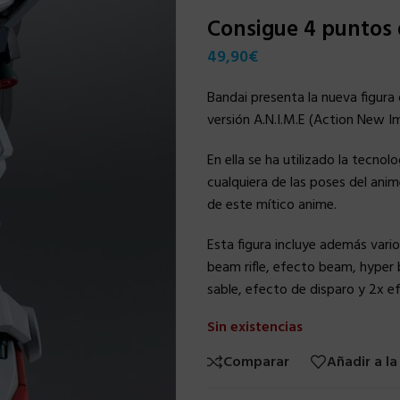
Consigue 4 puntos
49,90
€
Bandai presenta la nueva figura 
versión A.N.I.M.E (Action New 
En ella se ha utilizado la tecno
cualquiera de las poses del anim
de este mítico anime.
Esta figura incluye además var
beam rifle, efecto beam, hyper
sable, efecto de disparo y 2x e
Sin existencias
Comparar
Añadir a la