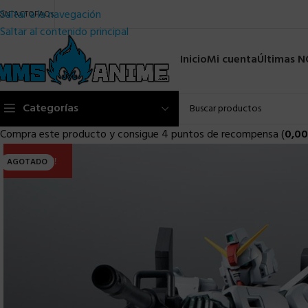
Saltar a la navegación
ONTACTO
FAQs
Saltar al contenido principal
Inicio
Mi cuenta
Últimas 
Categorías
Compra este producto y consigue 4 puntos de recompensa (
0,00
ULTIMA!!
AGOTADO