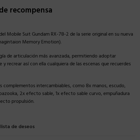
 de recompensa
del Mobile Suit Gundam RX-78-2 de la serie original en su nueva
Imagintaion Memory Emotion).
logía de articulación más avanzada, permitiendo adoptar
e y recrear así con ella cualquiera de las escenas que recuerdes
ios complementos intercambiables, como 8x manos, escudo,
 bazooka, 2x efecto sable, 1x efecto sable curvo, empuñadura
fecto propulsión.
 lista de deseos