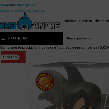
Saltar a la navegación
ONTACTO
FAQs
Saltar al contenido principal
Inicio
Mi cuenta
Últimas 
Categorías
Compra este producto y consigue 1 puntos de recompensa (
0,00
ULTIMA!!
AGOTADO