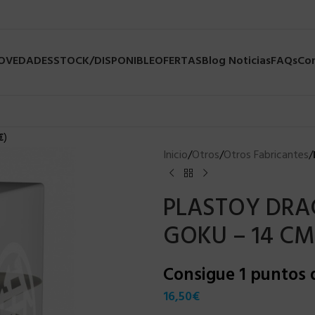
NOVEDADES
STOCK/DISPONIBLE
OFERTAS
Blog Noticias
FAQs
Co
€
)
Inicio
/
Otros
/
Otros Fabricantes
/
PLASTOY DRA
GOKU – 14 CM
Consigue 1 puntos
16,50
€