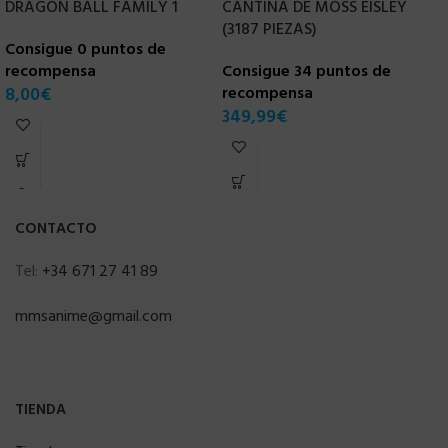
DRAGON BALL FAMILY 1
CANTINA DE MOSS EISLEY
B
(3187 PIEZAS)
E
Consigue 0 puntos de
T
recompensa
Consigue 34 puntos de
8,00
€
recompensa
C
349,99
€
r
1
CONTACTO
Tel:
+34 671 27 41 89
mmsanime@gmail.com
TIENDA