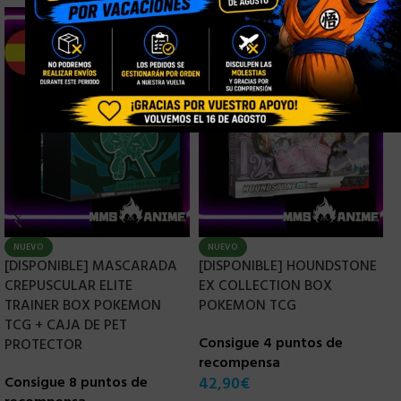
NUEVO
NUEVO
[DISPONIBLE] MASCARADA
[DISPONIBLE] HOUNDSTONE
[
CREPUSCULAR ELITE
EX COLLECTION BOX
B
TRAINER BOX POKEMON
POKEMON TCG
C
TCG + CAJA DE PET
Consigue 4 puntos de
r
PROTECTOR
recompensa
3
Consigue 8 puntos de
42,90
€