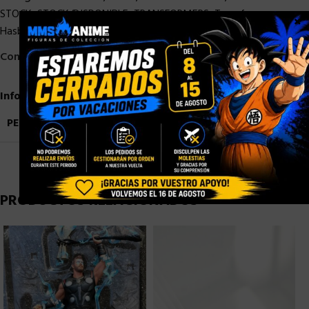
STOCK
,
STOCK/DISPONIBLE
,
TRANSFORMERS
,
Transformers
×
Hasbro
Compartir:
Información adicional
PESO
1,9 kg
PRODUCTOS RELACIONADOS