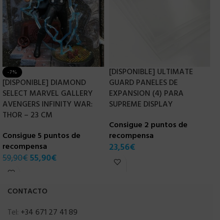
[DISPONIBLE] ULTIMATE
B
-7%
[DISPONIBLE] DIAMOND
GUARD PANELES DE
D
SELECT MARVEL GALLERY
EXPANSION (4) PARA
L
AVENGERS INFINITY WAR:
SUPREME DISPLAY
C
THOR – 23 CM
Consigue 2 puntos de
r
Consigue 5 puntos de
recompensa
3
recompensa
23,56
€
59,90
€
55,90
€
CONTACTO
Tel:
+34 671 27 41 89