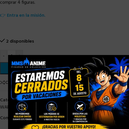
comprar 4 figuras.
👉
Entra en la misión.
2 disponibles
-
+
×
AÑADIR AL CARRITO
Comparar
Añadir a la lista de deseos
Categorías:
Black Series Star Wars
,
HASBRO
,
HASBRO STAR
WARS
,
HASBRO STOCK
,
STAR WARS
,
STOCK/DISPONIBLE
Compartir: