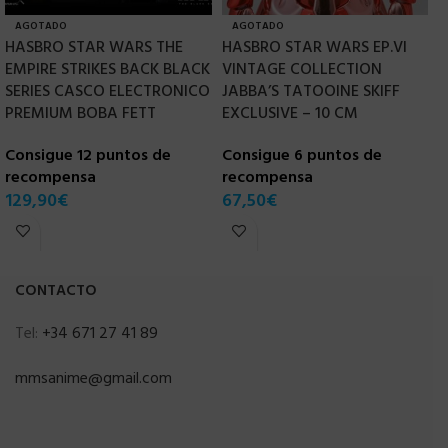
AGOTADO
AGOTADO
HASBRO STAR WARS THE
HASBRO STAR WARS EP.VI
H
EMPIRE STRIKES BACK BLACK
VINTAGE COLLECTION
L
SERIES CASCO ELECTRONICO
JABBA’S TATOOINE SKIFF
C
PREMIUM BOBA FETT
EXCLUSIVE – 10 CM
r
Consigue 12 puntos de
Consigue 6 puntos de
1
recompensa
recompensa
129,90
€
67,50
€
CONTACTO
Tel:
+34 671 27 41 89
mmsanime@gmail.com