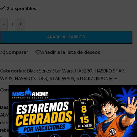
2 disponibles
-
+
AÑADIR AL CARRITO
Comparar
Añadir a la lista de deseos
Categorías:
Black Series Star Wars
,
HASBRO
,
HASBRO STAR
WARS
,
HASBRO STOCK
,
STAR WARS
,
STOCK/DISPONIBLE
×
Compartir:
Descripción
ALMIRANTE ACKBAR: Comandante veterano, Ackbar lideró la
defensa de su mundo natal, Mon Cala, y luego planeó el ataque
rebelde a la segunda Estrella de la Muerte en la Batalla de Endor.