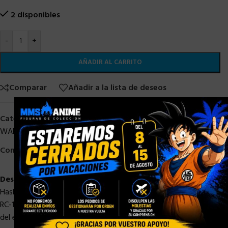
2 disponibles
-
+
AÑADIR AL CARRITO
Comparar
Añadir a la lista de deseos
×
Categorías:
Black Series Star Wars
,
HASBRO
,
HASBRO STAR
WARS
,
HASBRO STOCK
,
STAR WARS
,
STOCK/DISPONIBLE
Compartir:
Descripción
Hasbro presenta dentro de su colección Black Series la figura de
RC-1138, alias “Boss”, el comando lider clon de la república y jefe
del escuadrón Delta.