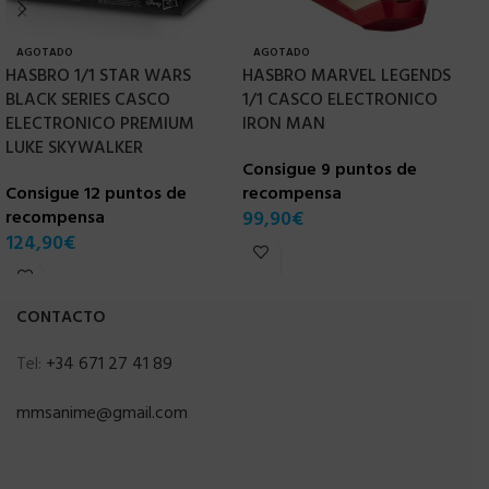
AGOTADO
AGOTADO
HASBRO 1/1 STAR WARS
HASBRO MARVEL LEGENDS
H
BLACK SERIES CASCO
1/1 CASCO ELECTRONICO
V
ELECTRONICO PREMIUM
IRON MAN
F
LUKE SKYWALKER
Consigue 9 puntos de
C
Consigue 12 puntos de
recompensa
r
recompensa
99,90
€
1
124,90
€
CONTACTO
Tel:
+34 671 27 41 89
mmsanime@gmail.com