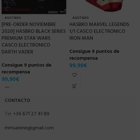
AGOTADO
AGOTADO
[PRE-ORDER NOVIEMBRE
HASBRO MARVEL LEGENDS
H
2020] HASBRO BLACK SERIES
1/1 CASCO ELECTRONICO
V
PREMIUM STAR WARS
IRON MAN
J
CASCO ELECTRONICO
E
Consigue 9 puntos de
DARTH VADER
recompensa
C
Consigue 9 puntos de
99,90
€
r
recompensa
6
99,90
€
CONTACTO
Tel:
+34 671 27 41 89
mmsanime@gmail.com