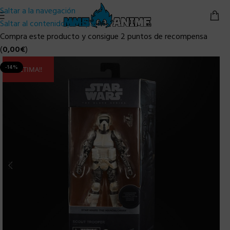
Saltar a la navegación
Saltar al contenido principal
Compra este producto y consigue 2 puntos de recompensa
(
0,00
€
)
-14%
ULTIMA!!