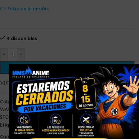
👉
Entra en la misión.
4 disponibles
-
+
×
AÑADIR AL CARRITO
Comparar
Añadir a la lista de deseos
Categorías:
Black Series Star Wars
,
HASBRO
,
HASBRO STAR
WARS
,
HASBRO STOCK
,
OFERTAS
,
STAR WARS
,
STOCK/DISPONIBLE
Etiqueta:
The mandalorian
Compartir: