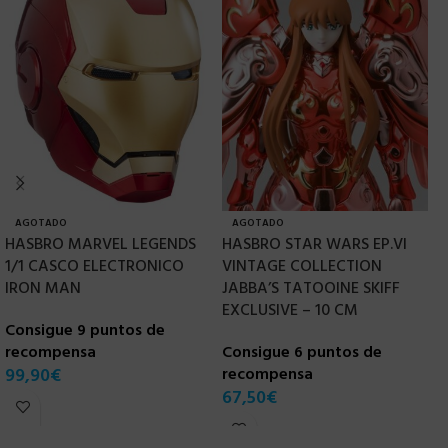
AGOTADO
AGOTADO
HASBRO MARVEL LEGENDS
HASBRO STAR WARS EP.VI
H
1/1 CASCO ELECTRONICO
VINTAGE COLLECTION
1
IRON MAN
JABBA’S TATOOINE SKIFF
E
EXCLUSIVE – 10 CM
Consigue 9 puntos de
C
recompensa
Consigue 6 puntos de
r
99,90
€
recompensa
1
67,50
€