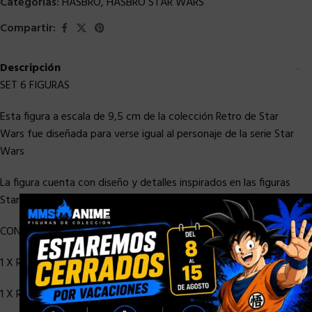
Categorías:
HASBRO
,
HASBRO STAR WARS
Compartir:
Descripción
SET 6 FIGURAS
Esta figura a escala de 9,5 cm de la colección Retro de Star
Wars fue diseñada para verse igual al personaje de la serie Star
Wars
La figura cuenta con diseño y detalles inspirados en las figuras
Star Wars de los años 70
×
CONTIENE :
1 X RETRO LUKE SKYWALKER
1 X RETRO HAN SOLO