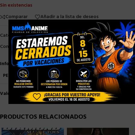
Sin existencias
Comparar
Añadir a la lista de deseos
×
Categorías:
Good Smile Company
,
Otros
,
Otros Fabricantes
Compartir:
Información adicional
PESO
3,5 kg
Valoraciones (0)
PRODUCTOS RELACIONADOS