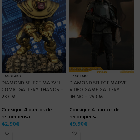
AGOTADO
AGOTADO
DIAMOND SELECT MARVEL
DIAMOND SELECT MARVEL
H
COMIC GALLERY THANOS –
VIDEO GAME GALLERY
V
23 CM
RHINO – 25 CM
J
E
Consigue 4 puntos de
Consigue 4 puntos de
recompensa
recompensa
C
42,90
€
49,90
€
r
6