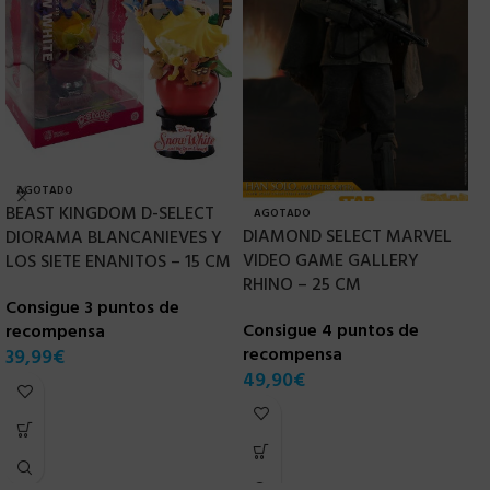
AGOTADO
BEAST KINGDOM D-SELECT
AGOTADO
DIAMOND SELECT MARVEL
DIORAMA BLANCANIEVES Y
VIDEO GAME GALLERY
[
LOS SIETE ENANITOS – 15 CM
RHINO – 25 CM
2
Consigue 3 puntos de
P
Consigue 4 puntos de
recompensa
D
recompensa
39,99
€
A
49,90
€
C
r
1