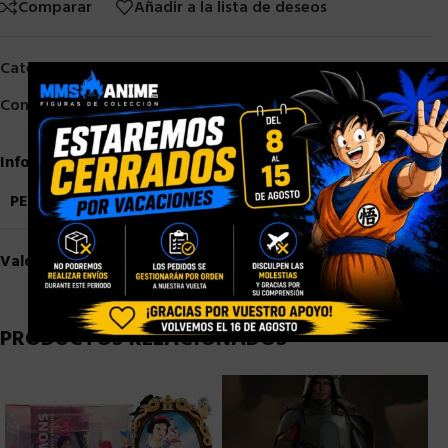
Comparar
Añadir a la lista de deseos
Categorías:
Otros
,
Otros 1/6
×
Compartir:
Información adicional
PESO
3,5 kg
Valoraciones (0)
PRODUCTOS RELACIONADOS