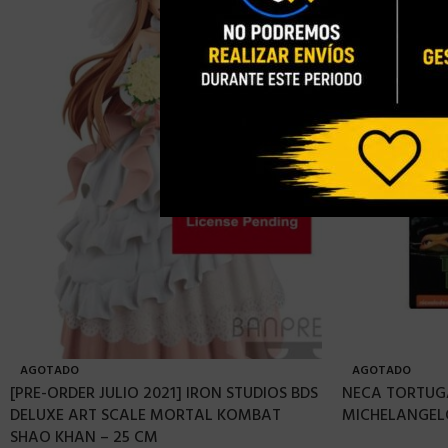
AGOTADO
AGOTADO
[PRE-ORDER JULIO 2021] IRON STUDIOS BDS
NECA TORTUGA
DELUXE ART SCALE MORTAL KOMBAT
MICHELANGELO
SHAO KHAN – 25 CM