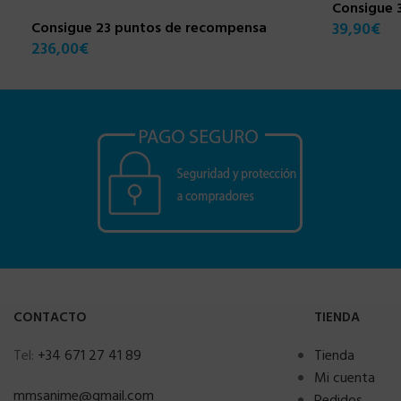
Consigue 
Consigue 23 puntos de recompensa
39,90
€
236,00
€
CONTACTO
TIENDA
Tel:
+34 671 27 41 89
Tienda
Mi cuenta
mmsanime@gmail.com