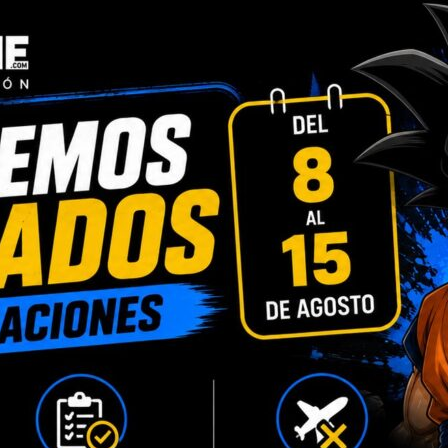
Categorías:
Otros
,
Otros Fabri
Compartir:
INFORMACIÓN ADICIONAL
VALORACIONES (0)