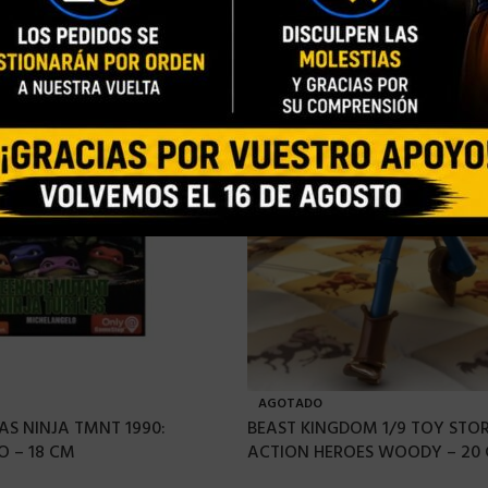
AGOTADO
S NINJA TMNT 1990:
BEAST KINGDOM 1/9 TOY STO
 – 18 CM
ACTION HEROES WOODY – 20