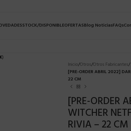
NOVEDADES
STOCK/DISPONIBLE
OFERTAS
Blog Noticias
FAQs
Co
€
)
Inicio
/
Otros
/
Otros Fabricantes
/
[PRE-ORDER ABRIL 2022] DAR
22 CM
[PRE-ORDER A
WITCHER NETF
RIVIA – 22 CM