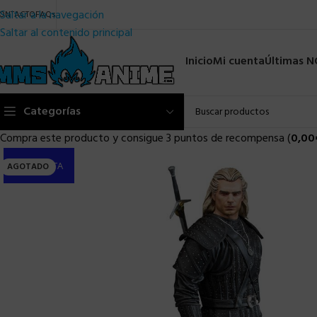
Saltar a la navegación
ONTACTO
FAQs
Saltar al contenido principal
Inicio
Mi cuenta
Últimas 
Categorías
Compra este producto y consigue 3 puntos de recompensa (
0,00
PRE-VENTA
AGOTADO