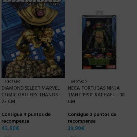
B
AGOTADO
AGOTADO
DIAMOND SELECT MARVEL
NECA TORTUGAS NINJA
D
COMIC GALLERY THANOS –
TMNT 1990: RAPHAEL – 18
L
23 CM
CM
C
Consigue 4 puntos de
Consigue 3 puntos de
r
recompensa
recompensa
3
42,90
€
39,90
€