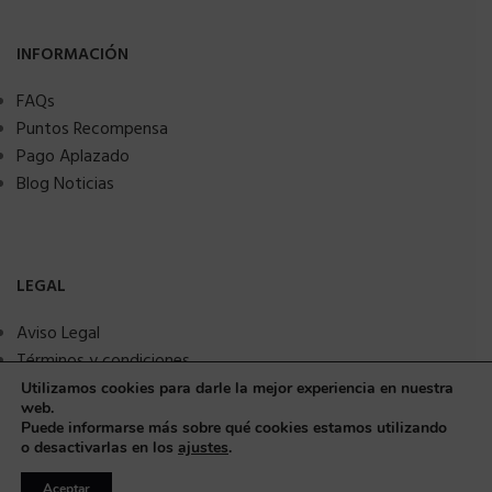
INFORMACIÓN
FAQs
Puntos Recompensa
Pago Aplazado
Blog Noticias
LEGAL
Aviso Legal
Términos y condiciones
Política de privacidad
Utilizamos cookies para darle la mejor experiencia en nuestra
web.
Política de Cookies
Puede informarse más sobre qué cookies estamos utilizando
Seguridad y protección a compradores
o desactivarlas en los
ajustes
.
Aceptar