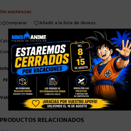
Sin existencias
Comparar
Añadir a la lista de deseos
×
Categorías:
Otros
,
Otros Fabricantes
Compartir:
Información adicional
PESO
0,9 kg
Valoraciones (0)
PRODUCTOS RELACIONADOS