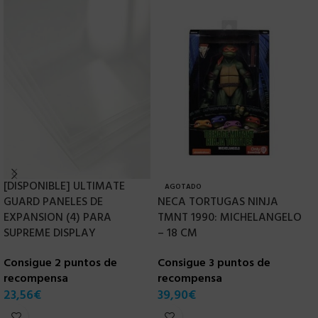
[DISPONIBLE] ULTIMATE
AGOTADO
GUARD PANELES DE
NECA TORTUGAS NINJA
D
EXPANSION (4) PARA
TMNT 1990: MICHELANGELO
V
SUPREME DISPLAY
– 18 CM
R
Consigue 2 puntos de
Consigue 3 puntos de
C
recompensa
recompensa
r
23,56
€
39,90
€
4