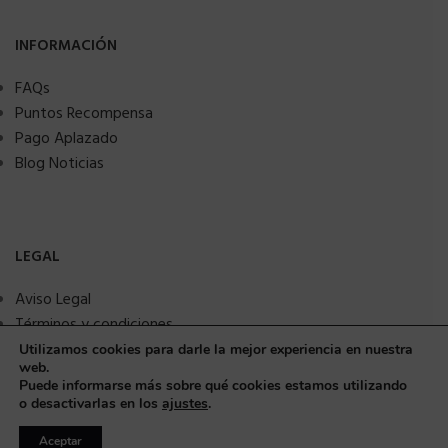
INFORMACIÓN
FAQs
Puntos Recompensa
Pago Aplazado
Blog Noticias
LEGAL
Aviso Legal
Términos y condiciones
Política de privacidad
Utilizamos cookies para darle la mejor experiencia en nuestra
web.
Política de Cookies
Puede informarse más sobre qué cookies estamos utilizando
Seguridad y protección a compradores
o desactivarlas en los
ajustes
.
Aceptar