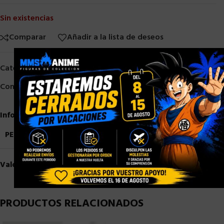
Sin existencias
Comparar
Añadir a la lista de deseos
×
Categorías:
NECA
,
Neca 1/4
,
Otros
Compartir:
Información adicional
PESO
3,5 kg
Valoraciones (0)
PRODUCTOS RELACIONADOS