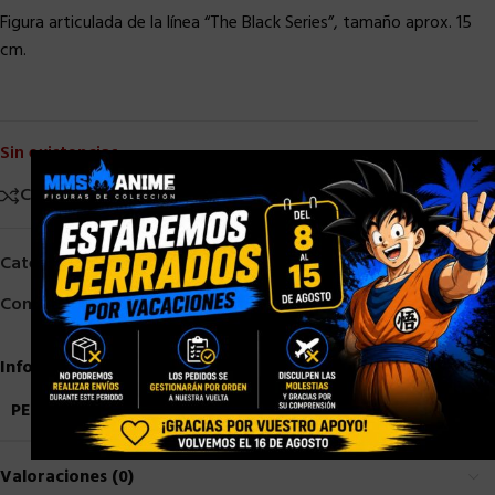
Figura articulada de la línea “The Black Series”, tamaño aprox. 15
cm.
Sin existencias
×
Comparar
Añadir a la lista de deseos
Categorías:
HASBRO
,
HASBRO STAR WARS
Compartir:
Información adicional
PESO
0,7 kg
Valoraciones (0)