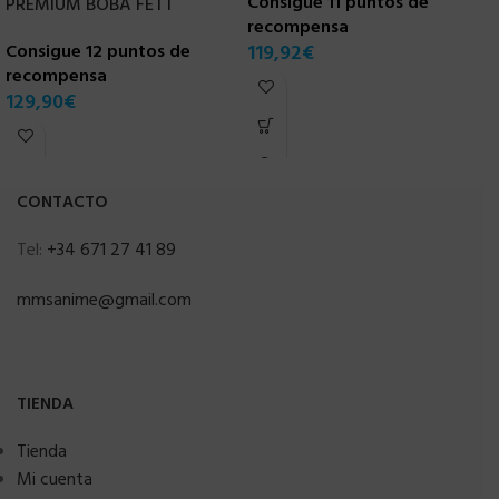
Consigue 11 puntos de
PREMIUM BOBA FETT
recompensa
C
Consigue 12 puntos de
119,92
€
r
recompensa
1
129,90
€
CONTACTO
Tel:
+34 671 27 41 89
mmsanime@gmail.com
TIENDA
Tienda
Mi cuenta