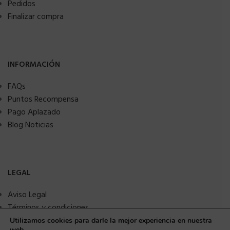
Pedidos
Finalizar compra
INFORMACIÓN
FAQs
Puntos Recompensa
Pago Aplazado
Blog Noticias
LEGAL
Aviso Legal
Términos y condiciones
Política de privacidad
Utilizamos cookies para darle la mejor experiencia en nuestra
web.