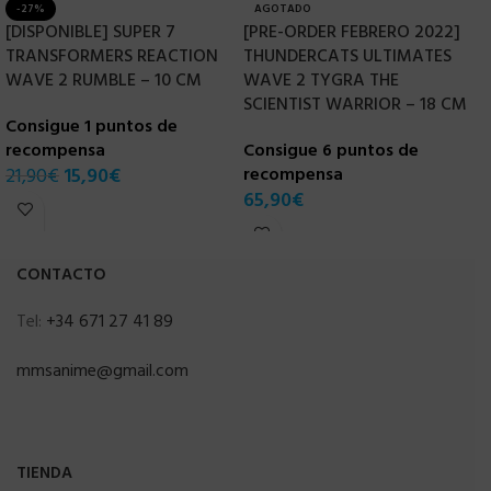
-27%
AGOTADO
[DISPONIBLE] SUPER 7
[PRE-ORDER FEBRERO 2022]
[
TRANSFORMERS REACTION
THUNDERCATS ULTIMATES
T
WAVE 2 RUMBLE – 10 CM
WAVE 2 TYGRA THE
W
SCIENTIST WARRIOR – 18 CM
D
Consigue 1 puntos de
recompensa
Consigue 6 puntos de
C
21,90
€
15,90
€
recompensa
r
65,90
€
6
CONTACTO
Tel:
+34 671 27 41 89
mmsanime@gmail.com
TIENDA