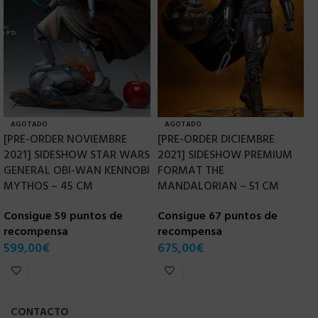
AGOTADO
AGOTADO
[PRE-ORDER NOVIEMBRE
[PRE-ORDER DICIEMBRE
[
2021] SIDESHOW STAR WARS
2021] SIDESHOW PREMIUM
B
GENERAL OBI-WAN KENNOBI
FORMAT THE
S
MYTHOS – 45 CM
MANDALORIAN – 51 CM
P
Consigue 59 puntos de
Consigue 67 puntos de
C
recompensa
recompensa
r
599,00
€
675,00
€
5
CONTACTO