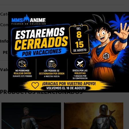
Categorías:
Escala 1/6
,
Sideshow
×
Compartir:
Información adicional
PESO
3,5 kg
Valoraciones (0)
PRODUCTOS RELACIONADOS