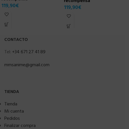
recompensa
C
119,90
€
119,90
€
r
3
CONTACTO
Tel:
+34 671 27 41 89
mmsanime@gmail.com
TIENDA
Tienda
Mi cuenta
Pedidos
Finalizar compra