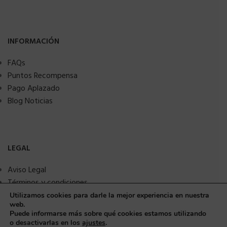
INFORMACIÓN
FAQs
Puntos Recompensa
Pago Aplazado
Blog Noticias
LEGAL
Aviso Legal
Términos y condiciones
Política de privacidad
Utilizamos cookies para darle la mejor experiencia en nuestra
web.
Política de Cookies
Puede informarse más sobre qué cookies estamos utilizando
Seguridad y protección a compradores
o desactivarlas en los
ajustes
.