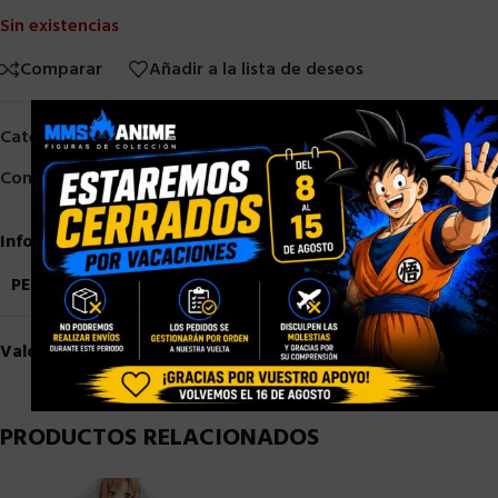
Sin existencias
Comparar
Añadir a la lista de deseos
×
Categorías:
Diamond Select
,
Otros
Compartir:
Información adicional
PESO
2,5 kg
Valoraciones (0)
PRODUCTOS RELACIONADOS