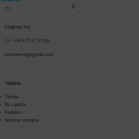
1
CONTACTO
Tel:
+34 671 27 41 89
mmsanime@gmail.com
TIENDA
Tienda
Mi cuenta
Pedidos
Finalizar compra