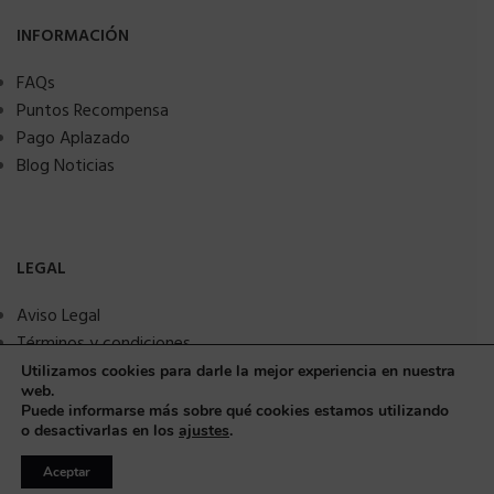
INFORMACIÓN
FAQs
Puntos Recompensa
Pago Aplazado
Blog Noticias
LEGAL
Aviso Legal
Términos y condiciones
Política de privacidad
Utilizamos cookies para darle la mejor experiencia en nuestra
web.
Política de Cookies
Puede informarse más sobre qué cookies estamos utilizando
Seguridad y protección a compradores
o desactivarlas en los
ajustes
.
Aceptar
© Copyright 2025 MMSANIME. Todos los derechos reservados