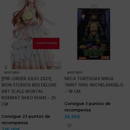
AGOTADO
AGOTADO
[PRE-ORDER JULIO 2021]
NECA TORTUGAS NINJA
IRON STUDIOS BDS DELUXE
TMNT 1990: MICHELANGELO
[
ART SCALE MORTAL
– 18 CM
2
KOMBAT SHAO KHAN – 25
P
Consigue 3 puntos de
CM
D
recompensa
A
Consigue 23 puntos de
39,90
€
recompensa
C
236,00
€
r