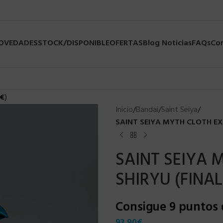
NOVEDADES
STOCK/DISPONIBLE
OFERTAS
Blog Noticias
FAQs
Co
€
)
Inicio
/
Bandai
/
Saint Seiya
/
SAINT SEIYA MYTH CLOTH EX
SAINT SEIYA
SHIRYU (FINAL
Consigue 9 puntos
93,90
€