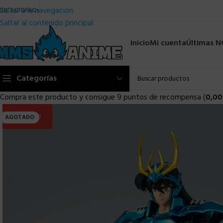
Saltar a la navegación
ONTACTO
FAQs
Saltar al contenido principal
Inicio
Mi cuenta
Últimas 
Categorías
Compra este producto y consigue 9 puntos de recompensa (
0,00
ULTIMA!!
AGOTADO