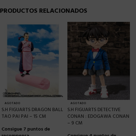
PRODUCTOS RELACIONADOS
AGOTADO
AGOTADO
S.H FIGUARTS DRAGON BALL
S.H FIGUARTS DETECTIVE
S
TAO PAI PAI – 15 CM
CONAN : EDOGAWA CONAN
A
– 9 CM
–
Consigue 7 puntos de
recompensa
Consigue 4 puntos de
C