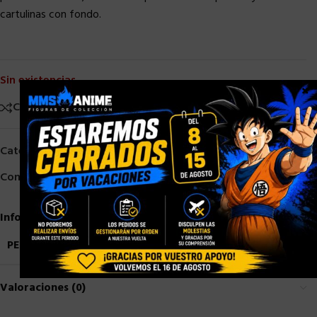
cartulinas con fondo.
Sin existencias
×
Comparar
Añadir a la lista de deseos
Categorías:
Bandai
,
S. H. Figuarts
,
Street Fighter
Compartir:
Información adicional
PESO
0,9 kg
Valoraciones (0)