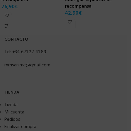
76,90
€
recompensa
r
42,90
€
7
CONTACTO
Tel:
+34 671 27 41 89
mmsanime@gmail.com
TIENDA
Tienda
Mi cuenta
Pedidos
Finalizar compra