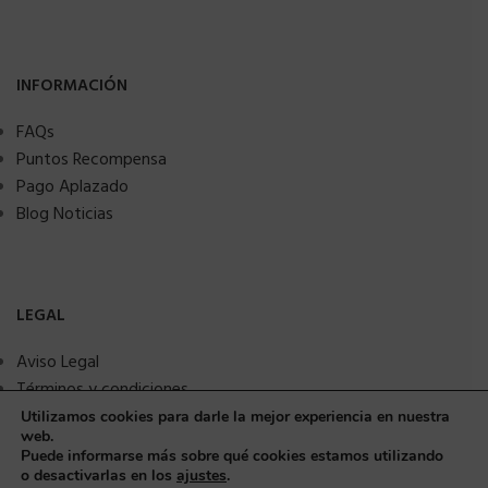
INFORMACIÓN
FAQs
Puntos Recompensa
Pago Aplazado
Blog Noticias
LEGAL
Aviso Legal
Términos y condiciones
Política de privacidad
Utilizamos cookies para darle la mejor experiencia en nuestra
web.
Política de Cookies
Puede informarse más sobre qué cookies estamos utilizando
Seguridad y protección a compradores
o desactivarlas en los
ajustes
.