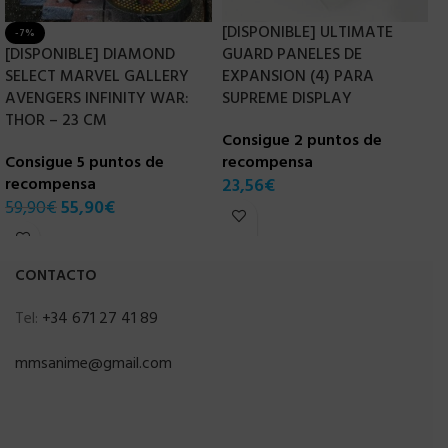
[DISPONIBLE] ULTIMATE
-7%
[DISPONIBLE] DIAMOND
GUARD PANELES DE
D
SELECT MARVEL GALLERY
EXPANSION (4) PARA
V
AVENGERS INFINITY WAR:
SUPREME DISPLAY
R
THOR – 23 CM
Consigue 2 puntos de
C
Consigue 5 puntos de
recompensa
r
recompensa
23,56
€
4
59,90
€
55,90
€
CONTACTO
Tel:
+34 671 27 41 89
mmsanime@gmail.com