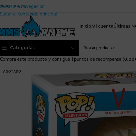
Saltar a la navegación
ONTACTO
FAQs
Saltar al contenido principal
Inicio
Mi cuenta
Últimas 
Categorías
Compra este producto y consigue 1 puntos de recompensa (
0,00
AGOTADO