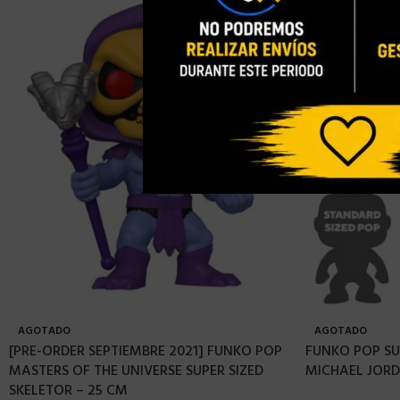
AGOTADO
AGOTADO
[PRE-ORDER SEPTIEMBRE 2021] FUNKO POP
FUNKO POP SU
MASTERS OF THE UNIVERSE SUPER SIZED
MICHAEL JORD
SKELETOR – 25 CM