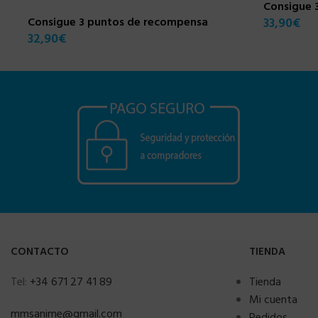
Consigue 
Consigue 3 puntos de recompensa
33,90
€
32,90
€
CONTACTO
TIENDA
Tel:
+34 671 27 41 89
Tienda
Mi cuenta
mmsanime@gmail.com