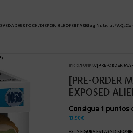
NOVEDADES
STOCK/DISPONIBLE
OFERTAS
Blog Noticias
FAQs
Co
€
)
Inicio
/
FUNKO
/
[PRE-ORDER MAR
[PRE-ORDER M
EXPOSED ALIE
Consigue 1 puntos
13,90
€
ESTA FIGURA ESTARA DISPONIB