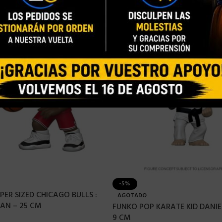
-5%
PER SIZED CHICAGO BULLS :
AGOTADO
AN – 25 CM
FUNKO POP KARATE KID DANIE
9 CM