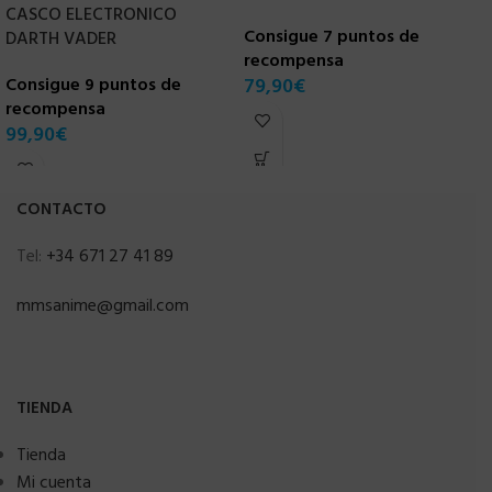
CASCO ELECTRONICO
E
Consigue 7 puntos de
DARTH VADER
recompensa
C
Consigue 9 puntos de
79,90
€
r
recompensa
6
99,90
€
CONTACTO
Tel:
+34 671 27 41 89
mmsanime@gmail.com
TIENDA
Tienda
Mi cuenta