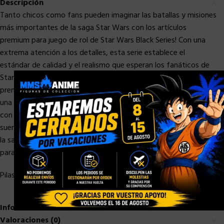
Descripción
Tanto chicos como fans pueden imaginar las batallas y misiones
más importantes de la saga Star Wars con los artículos
premium para juego de rol de Star Wars Black Series! Con una
extrema atención a los detalles, esta serie establece el
estándar de calidad y el realismo que esperan los fanáticos de
×
Star Wars. Este artículo para juego de rol con decorado
premium, detalles realistas y diseño inspirado en las películas es
una gran adición a toda colección Star Wars. El casco cuenta
con un dispositivo modificador que distorsiona la voz para que
suene como la del capitán stormtrooper de la Primera Orden de
la saga de Star Wars. ¡Los fans pueden imaginar que se equipan
para la batalla como uno de estos stormtroopers!
Pilas necesarias (3x AA, no incluida).
Información adicional
Valoraciones (0)