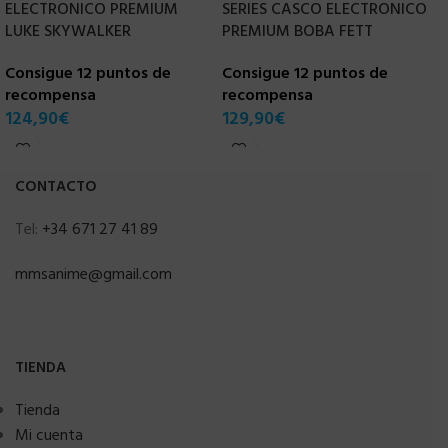
ELECTRONICO PREMIUM
SERIES CASCO ELECTRONICO
W
LUKE SKYWALKER
PREMIUM BOBA FETT
C
Consigue 12 puntos de
Consigue 12 puntos de
r
recompensa
recompensa
7
124,90
€
129,90
€
CONTACTO
Tel:
+34 671 27 41 89
mmsanime@gmail.com
TIENDA
Tienda
Mi cuenta