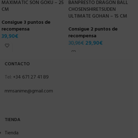
MAXIMATIC SON GOKU – 25
BANPRESTO DRAGON BALL
G
CM
CHOSENSHIRETSUDEN
A
ULTIMATE GOHAN – 15 CM
Consigue 3 puntos de
C
recompensa
Consigue 2 puntos de
r
39,90
€
recompensa
3
30,96
€
29,90
€
CONTACTO
Tel:
+34 671 27 41 89
mmsanime@gmail.com
TIENDA
Tienda