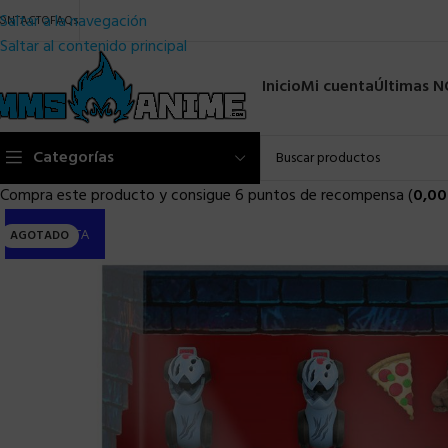
Saltar a la navegación
ONTACTO
FAQs
Saltar al contenido principal
Inicio
Mi cuenta
Últimas 
Categorías
Compra este producto y consigue 6 puntos de recompensa (
0,00
PRE-VENTA
AGOTADO