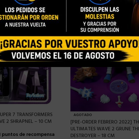
 SUPER 7 TRANSFORMERS
AGOTADO
E 2 SHRAPNEL – 10 CM
[PRE-ORDER FEBRERO 2022] 
ULTIMATES WAVE 2 GRUNE TH
1 puntos de recompensa
DESTROYER – 18 CM