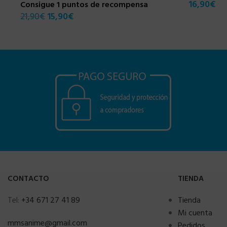
16,90
€
Consigue 1 puntos de recompensa
21,90
€
15,90
€
CONTACTO
TIENDA
Tel:
+34 671 27 41 89
Tienda
Mi cuenta
mmsanime@gmail.com
Pedidos