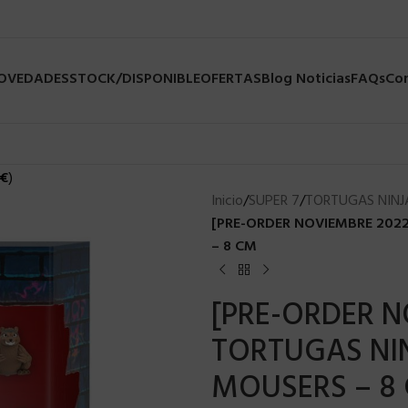
NOVEDADES
STOCK/DISPONIBLE
OFERTAS
Blog Noticias
FAQs
Co
€
)
Inicio
/
SUPER 7
/
TORTUGAS NINJ
[PRE-ORDER NOVIEMBRE 2022
– 8 CM
[PRE-ORDER N
TORTUGAS NIN
MOUSERS – 8