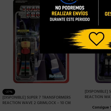
[DISPONIBLE]
-27%
REACTION WAV
[DISPONIBLE] SUPER 7 TRANSFORMERS
REACTION WAVE 2 GRIMLOCK – 10 CM
Consigue 