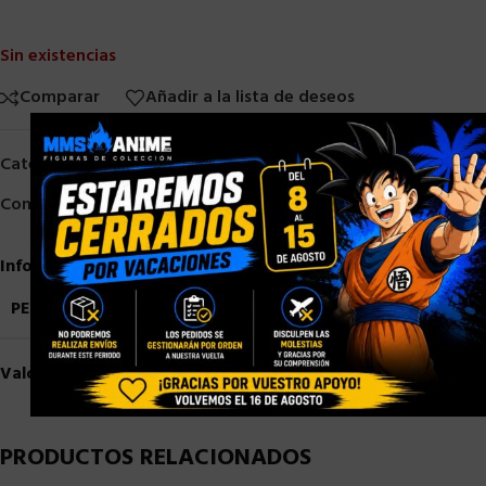
Sin existencias
Comparar
Añadir a la lista de deseos
×
Categorías:
Diamond Select
,
Otros
Compartir:
Información adicional
PESO
1,5 kg
Valoraciones (0)
PRODUCTOS RELACIONADOS