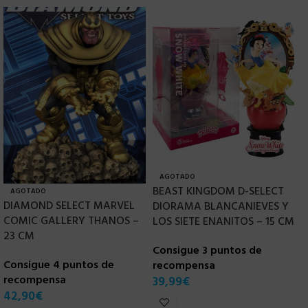
AGOTADO
BEAST KINGDOM D-SELECT
AGOTADO
DIAMOND SELECT MARVEL
D
DIORAMA BLANCANIEVES Y
COMIC GALLERY THANOS –
V
LOS SIETE ENANITOS – 15 CM
23 CM
R
Consigue 3 puntos de
Consigue 4 puntos de
C
recompensa
recompensa
r
39,99
€
42,90
€
4