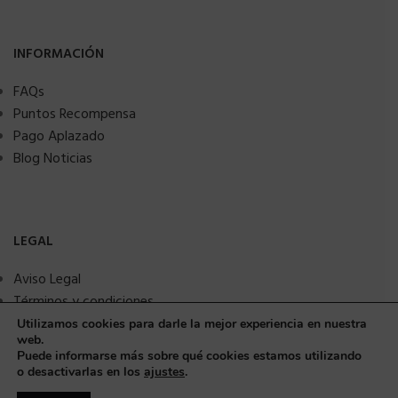
INFORMACIÓN
FAQs
Puntos Recompensa
Pago Aplazado
Blog Noticias
LEGAL
Aviso Legal
Términos y condiciones
Política de privacidad
Utilizamos cookies para darle la mejor experiencia en nuestra
web.
Política de Cookies
Puede informarse más sobre qué cookies estamos utilizando
Seguridad y protección a compradores
o desactivarlas en los
ajustes
.