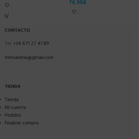
76,90
€
r
6
CONTACTO
Tel:
+34 671 27 41 89
mmsanime@gmail.com
TIENDA
Tienda
Mi cuenta
Pedidos
Finalizar compra