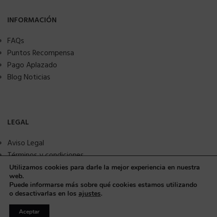
INFORMACIÓN
FAQs
Puntos Recompensa
Pago Aplazado
Blog Noticias
LEGAL
Aviso Legal
Términos y condiciones
Política de privacidad
Utilizamos cookies para darle la mejor experiencia en nuestra
web.
Política de Cookies
Puede informarse más sobre qué cookies estamos utilizando
Seguridad y protección a compradores
o desactivarlas en los
ajustes
.
Aceptar