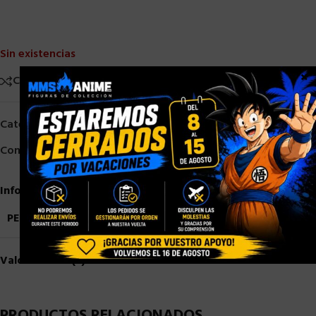
Sin existencias
×
Comparar
Añadir a la lista de deseos
Categorías:
Otros
,
Otros 1/6
,
Star Ace 1/6
Compartir:
Información adicional
PESO
2,5 kg
Valoraciones (0)
PRODUCTOS RELACIONADOS