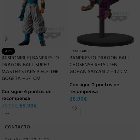
-13%
AGOTADO
[DISPONIBLE] BANPRESTO
BANPRESTO DRAGON BALL
B
DRAGON BALL SUPER
CHOSENSHIRETSUDEN
G
MASTER STARS PIECE THE
GOHAN SAIYAN 2 – 12 CM
GOGETA – 34 CM
Consigue 2 puntos de
C
Consigue 6 puntos de
recompensa
r
recompensa
28,90
€
3
79,90
€
69,90
€
CONTACTO