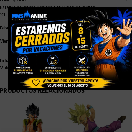
Descripción
Estatua del anime “Dragon Ball Super” de la línea
×
“Chosenshiretsuden”.
Fabricada en PVC, tamaño aprox. 14 cm.
Viene con una base en una caja de regalo.
Información adicional
Valoraciones (0)
PRODUCTOS RELACIONADOS