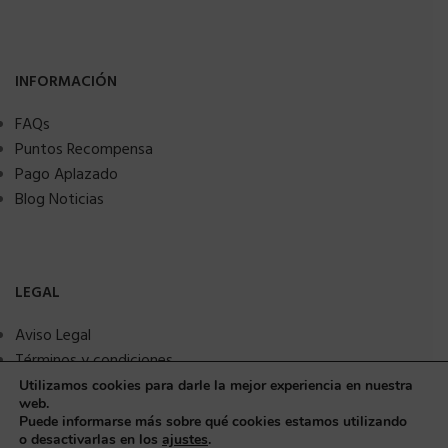
INFORMACIÓN
FAQs
Puntos Recompensa
Pago Aplazado
Blog Noticias
LEGAL
Aviso Legal
Términos y condiciones
Política de privacidad
Utilizamos cookies para darle la mejor experiencia en nuestra
web.
Política de Cookies
Puede informarse más sobre qué cookies estamos utilizando
Seguridad y protección a compradores
o desactivarlas en los
ajustes
.