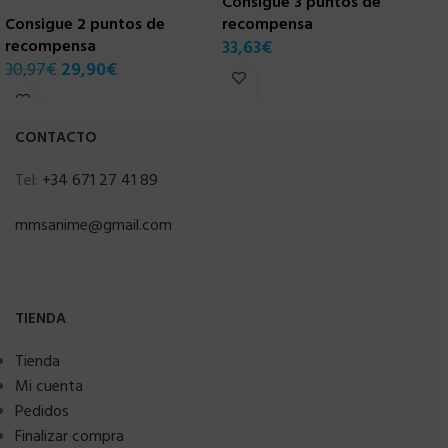
Consigue 3 puntos de
C
Consigue 2 puntos de
recompensa
r
recompensa
33,63
€
3
30,97
€
29,90
€
CONTACTO
Tel:
+34 671 27 41 89
mmsanime@gmail.com
TIENDA
Tienda
Mi cuenta
Pedidos
Finalizar compra