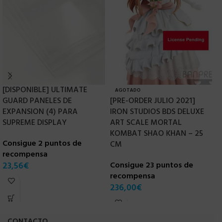
[DISPONIBLE] ULTIMATE
AGOTADO
GUARD PANELES DE
[PRE-ORDER JULIO 2021]
D
EXPANSION (4) PARA
IRON STUDIOS BDS DELUXE
V
SUPREME DISPLAY
ART SCALE MORTAL
R
KOMBAT SHAO KHAN – 25
Consigue 2 puntos de
C
CM
recompensa
r
23,56
€
Consigue 23 puntos de
4
recompensa
236,00
€
CONTACTO