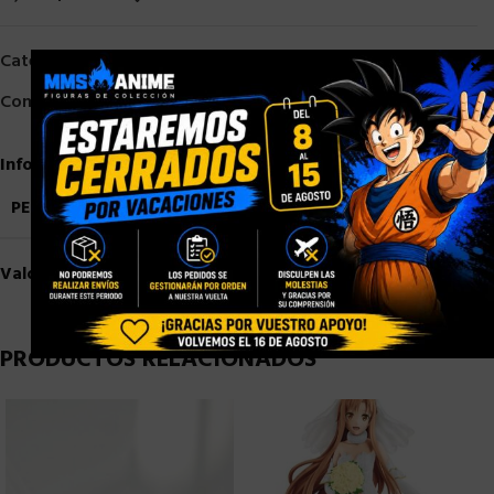
Categorías:
Megahouse
,
Otros
×
Compartir:
Información adicional
PESO
1,5 kg
Valoraciones (0)
PRODUCTOS RELACIONADOS