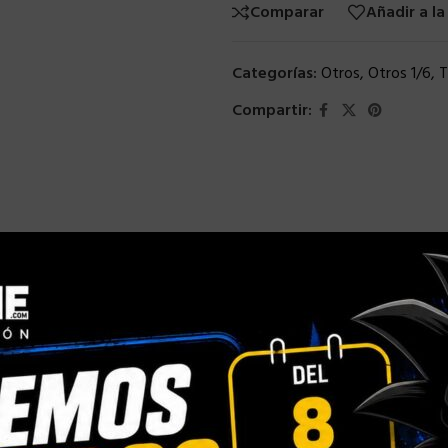
Comparar
Añadir a la
Categorías:
Otros
,
Otros 1/6
,
T
Compartir: