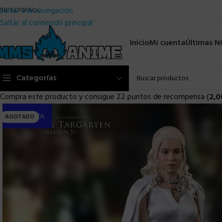
Saltar a la navegación
ONTACTO
FAQs
Saltar al contenido principal
Inicio
Mi cuenta
Últimas 
Categorías
Compra este producto y consigue 22 puntos de recompensa (
2,0
PRE-VENTA
AGOTADO