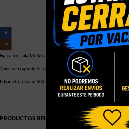
Facebook
Instagram
Figura a escala 1/6 de la serie de televisión ´Juego de Tronos´, ta
Viene con ropa de tela y accesorios en una caja de regalo.
Edición limitada a 1500 unidades.
PRODUCTOS RELACIONADOS