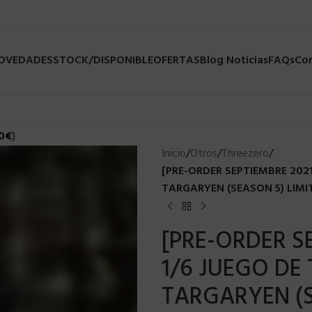
NOVEDADES
STOCK/DISPONIBLE
OFERTAS
Blog Noticias
FAQs
Co
0
€
)
Inicio
/
Otros
/
Threezero
/
[PRE-ORDER SEPTIEMBRE 202
TARGARYEN (SEASON 5) LIMIT
[PRE-ORDER S
1/6 JUEGO DE
TARGARYEN (S