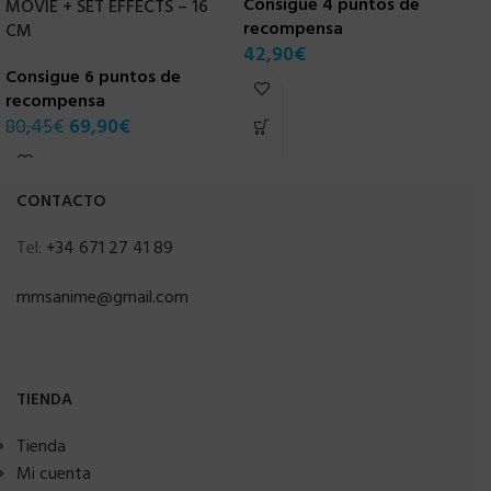
Consigue 4 puntos de
C
MOVIE + SET EFFECTS – 16
recompensa
r
CM
42,90
€
7
Consigue 6 puntos de
recompensa
80,45
€
69,90
€
CONTACTO
Tel:
+34 671 27 41 89
mmsanime@gmail.com
TIENDA
Tienda
Mi cuenta