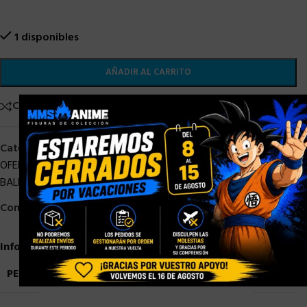
1 disponibles
AÑADIR AL CARRITO
×
Comparar
Añadir a la lista de deseos
Categorías:
Bandai
,
DRAGON BALL
,
DRAGON BALL STOCK
,
OFERTAS
,
S. H. Figuarts
,
SH Figuarts Dragon Ball
,
SHF DRAGON
BALL
,
STOCK/DISPONIBLE
Compartir:
Información adicional
PESO
3,9 kg