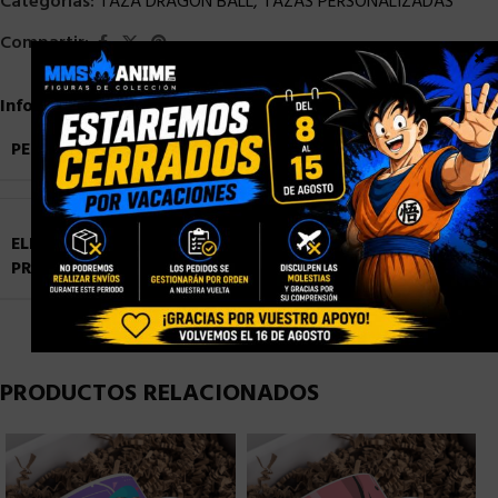
Categorías:
TAZA DRAGON BALL
,
TAZAS PERSONALIZADAS
Compartir:
×
Información adicional
PESO
0,9 kg
ELIGE TU
Blister Personalizado
,
Caja con Ventana
PRESENTACIÓN
Personalizada
,
Caja Normal sin Ventana
PRODUCTOS RELACIONADOS