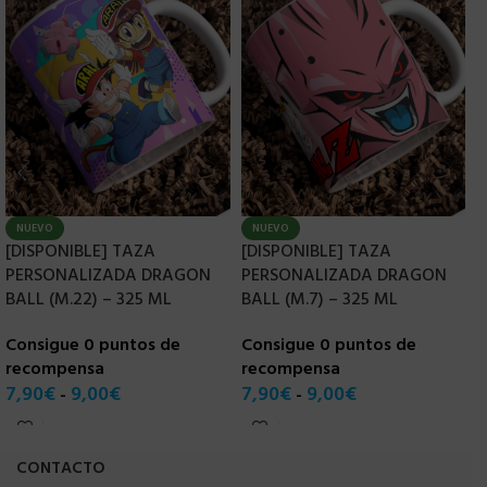
NUEVO
NUEVO
[DISPONIBLE] TAZA
[DISPONIBLE] TAZA
[
PERSONALIZADA DRAGON
PERSONALIZADA DRAGON
P
BALL (M.22) – 325 ML
BALL (M.7) – 325 ML
B
Consigue 0 puntos de
Consigue 0 puntos de
C
recompensa
recompensa
r
7,90
€
9,00
€
7,90
€
9,00
€
7
-
-
CONTACTO