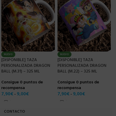
NUEVO
NUEVO
[DISPONIBLE] TAZA
[DISPONIBLE] TAZA
[
PERSONALIZADA DRAGON
PERSONALIZADA DRAGON
P
BALL (M.31) – 325 ML
BALL (M.22) – 325 ML
3
Consigue 0 puntos de
Consigue 0 puntos de
C
recompensa
recompensa
r
7,90
€
9,00
€
7,90
€
9,00
€
7
-
-
CONTACTO