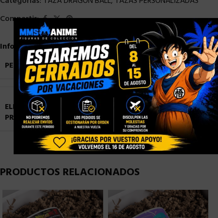
Categorías:
TAZA DRAGON BALL
,
TAZAS PERSONALIZADAS
Compartir:
×
Información adicional
PESO
0,9 kg
ELIGE TU
Blister Personalizado
,
Caja con Ventana
PRESENTACIÓN
Personalizada
,
Caja Normal sin Ventana
PRODUCTOS RELACIONADOS