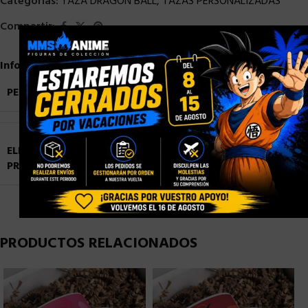
Categorías:
TAZA DRAGON BALL
,
TAZAS PERSONALIZADAS
Compartir:
×
Información adicional
PESO
0,9 kg
ELIGE TU
Blister Personalizado
,
Caja con Ventana
PRESENTACIÓN
Personalizada
,
Caja Normal sin Ventana
PRODUCTOS RELACIONADOS