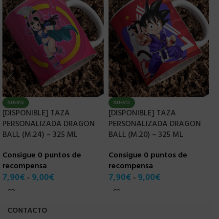
NUEVO
NUEVO
[DISPONIBLE] TAZA
[DISPONIBLE] TAZA
[
PERSONALIZADA DRAGON
PERSONALIZADA DRAGON
P
BALL (M.24) – 325 ML
BALL (M.20) – 325 ML
B
Consigue 0 puntos de
Consigue 0 puntos de
C
recompensa
recompensa
r
7,90
€
9,00
€
7,90
€
9,00
€
7
-
-
CONTACTO