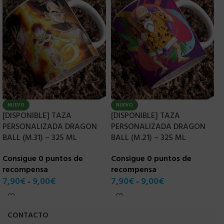
NUEVO
NUEVO
[DISPONIBLE] TAZA
[DISPONIBLE] TAZA
[
PERSONALIZADA DRAGON
PERSONALIZADA DRAGON
P
BALL (M.31) – 325 ML
BALL (M.21) – 325 ML
B
Consigue 0 puntos de
Consigue 0 puntos de
C
recompensa
recompensa
r
7,90
€
9,00
€
7,90
€
9,00
€
7
-
-
CONTACTO