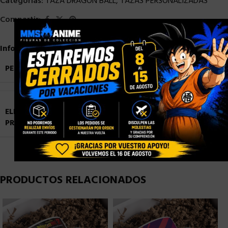
Categorías:
TAZA DRAGON BALL
,
TAZAS PERSONALIZADAS
Compartir:
×
Información adicional
PESO
0,9 kg
ELIGE TU
Blister Personalizado
,
Caja con Ventana
PRESENTACIÓN
Personalizada
,
Caja Normal sin Ventana
PRODUCTOS RELACIONADOS