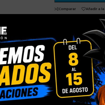
Comparar
Añadir a la
SKU:
N/D
Categorías:
TAZA MARVEL
,
TA
Compartir:
INFORMACIÓN ADICIONAL
Blister Personalizado
,
Caja con Ventana Person
ÓN
Normal