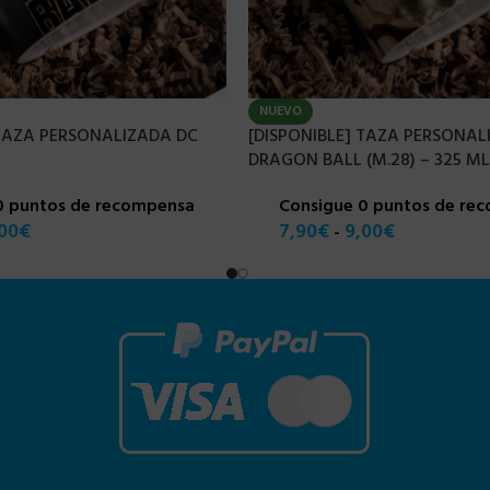
NUEVO
 TAZA PERSONALIZADA DC
[DISPONIBLE] TAZA PERSONAL
DRAGON BALL (M.28) – 325 ML
0 puntos de recompensa
Consigue 0 puntos de re
00
€
7,90
€
9,00
€
-