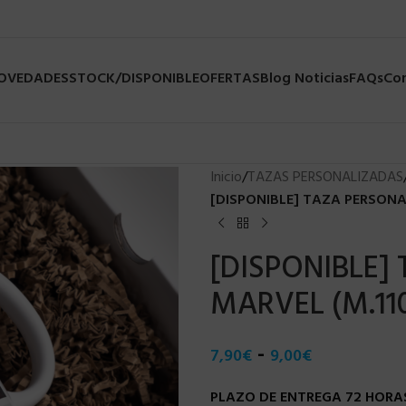
NOVEDADES
STOCK/DISPONIBLE
OFERTAS
Blog Noticias
FAQs
Co
Inicio
/
TAZAS PERSONALIZADAS
[DISPONIBLE] TAZA PERSONA
[DISPONIBLE]
MARVEL (M.110
-
7,90
€
9,00
€
PLAZO DE ENTREGA 72 HORAS