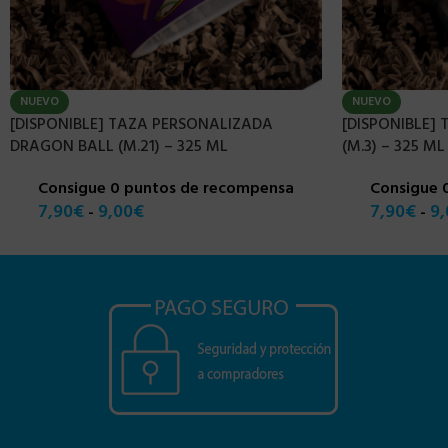
NUEVO
NUEVO
[DISPONIBLE] TAZA PERSONALIZADA
[DISPONIBLE]
DRAGON BALL (M.21) – 325 ML
(M.3) – 325 ML
Consigue 0 puntos de recompensa
Consigue 
7,90
€
9,00
€
7,90
€
9,
-
-