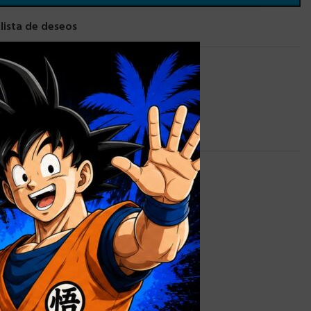
 lista de deseos
×
ZAS PERSONALIZADAS
0,9 kg
alizada
,
Caja
 sin Ventana