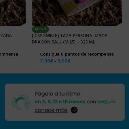
NUEVO
IZADA
[DISPONIBLE] TAZA PERSONALIZADA
DRAGON BALL (M.25) – 325 ML
compensa
Consigue 0 puntos de recompensa
7,90
€
9,00
€
-