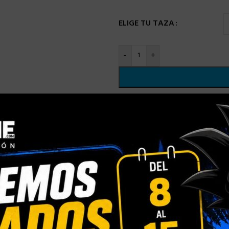
ELIGE TU TAZA
-
+
Comparar
Añadir a la
SKU:
N/D
Categorías:
TAZA NAVIDAD
,
T
Compartir:
INFORMACIÓN ADICIONAL