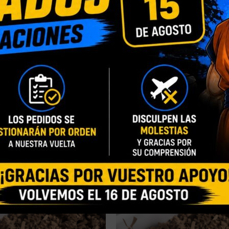
Blister Personalizado
,
Caja con Ventana Person
ÓN
Normal
ZA
Blanca Triple AAA
,
Taza Mágica