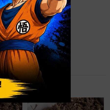
0,9 kg
alizada
,
Caja
 sin Ventana
 Negro Mate