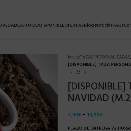
NOVEDADES
STOCK/DISPONIBLE
OFERTAS
Blog Noticias
FAQs
Co
Inicio
/
TAZAS PERSONALIZADAS
[DISPONIBLE] TAZA PERSONA
[DISPONIBLE]
NAVIDAD (M.28
-
7,90
€
10,90
€
PLAZO DE ENTREGA 72 HORAS