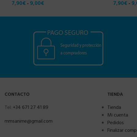
7,90
€
9,00
€
7,90
€
9,
-
-
CONTACTO
TIENDA
Tel:
+34 671 27 41 89
Tienda
Mi cuenta
mmsanime@gmail.com
Pedidos
Finalizar comp