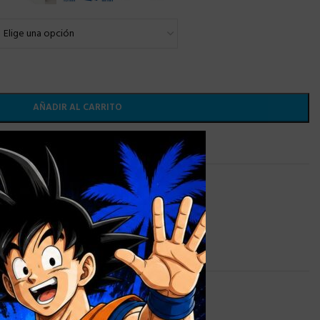
AÑADIR AL CARRITO
×
 lista de deseos
AZAS PERSONALIZADAS